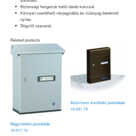
sorolható.
Biztonsági hengerzár kettő darab kulccsal.
Könnyen cserélhető névjegytábla és műanyag betekintő
nyílás.
Rögzítő csavarok.
Related products
Alumínium sorolható postaláda
10‑351.75
Nagyméretű postaláda
10‑317.72