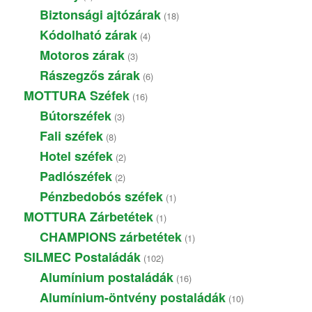
product
18
Biztonsági ajtózárak
18
products
4
Kódolható zárak
4
products
3
Motoros zárak
3
products
6
Rászegzős zárak
6
products
16
MOTTURA Széfek
16
products
3
Bútorszéfek
3
products
8
Fali széfek
8
products
2
Hotel széfek
2
products
2
Padlószéfek
2
products
1
Pénzbedobós széfek
1
product
1
MOTTURA Zárbetétek
1
product
1
CHAMPIONS zárbetétek
1
product
102
SILMEC Postaládák
102
products
16
Alumínium postaládák
16
products
10
Alumínium-öntvény postaládák
10
products