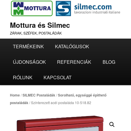
Tovább
az
elsődleges
tartalomra
Mottura és Silmec
ZÁRAK, SZÉFEK, POSTALÁDÁK
Fő
TERMÉKEINK
KATALÓGUSOK
menü
ÚJDONSÁGOK
REFERENCIÁK
BLOG
RÓLUNK
KAPCSOLAT
Home
/
SILMEC Postaládák
/
Sorolható, egységgé építhető
postaládák
/ Színterezett acél postaláda 10‑518.82