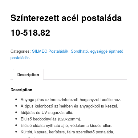
Színterezett acél postaláda
10‑518.82
Categories:
SILMEC Postaládák
,
Sorolható, egységgé építhető
postaládák
Description
Description
Anyaga piros színre szinterezett horganyzott acéllemez.
A típus különböző színekben és anyagokból is készül.
Időjárás és UV sugárzás álló.
Elülső bedobónyílás (320x23mm).
Elülső oldalra nyitható ajtó, védelem a kiesés ellen.
Kültéri, kapura, kerítésre, falra szerelhető postaláda,