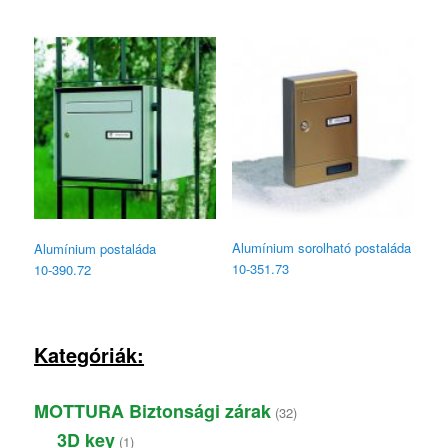
Alumínium sorolható postaláda
Alumínium postaláda
10‑351.73
10‑390.72
Kategóriák:
32
MOTTURA Biztonsági zárak
32
products
1
3D key
1